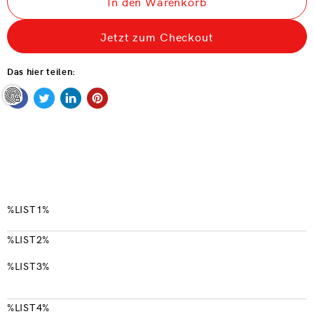
In den Warenkorb
Jetzt zum Checkout
Das hier teilen:
%LIST1%
%LIST2%
%LIST3%
%LIST4%