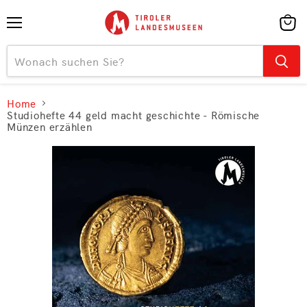
Menü
Ware
anzei
Home
Studiohefte 44 geld macht geschichte - Römische
Münzen erzählen