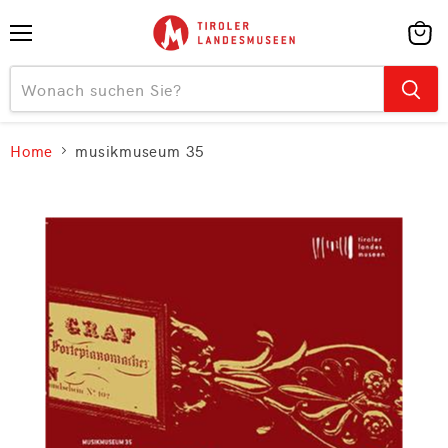
Menü
Ware
anzei
Home
musikmuseum 35