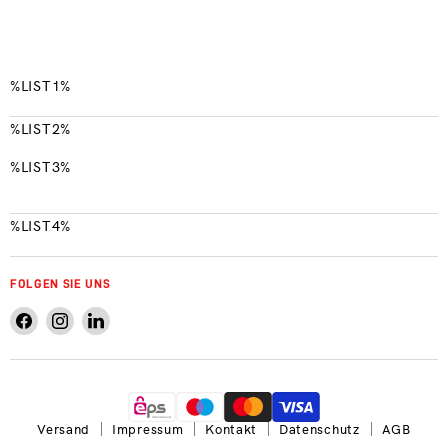
%LIST1%
%LIST2%
%LIST3%
%LIST4%
FOLGEN SIE UNS
Finden
Finden
Finden
Sie
Sie
Sie
uns
uns
uns
auf
auf
auf
Facebook
Instagram
LinkedIn
Versand
Impressum
Kontakt
Datenschutz
AGB