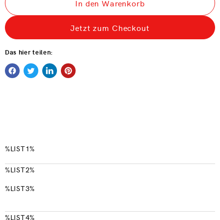
In den Warenkorb
Jetzt zum Checkout
Das hier teilen:
%LIST1%
%LIST2%
%LIST3%
%LIST4%